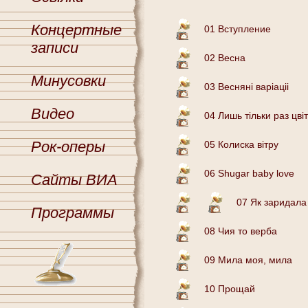
Концертные
01 Вступление
записи
02 Весна
Минусовки
03 Веснянi варiацii
Видео
04 Лишь тiльки раз цвi
Рок-оперы
05 Колиска вiтру
06 Shugar baby love
Сайты ВИА
07 Як заридала
Программы
08 Чия то верба
09 Мила моя, мила
10 Прощай